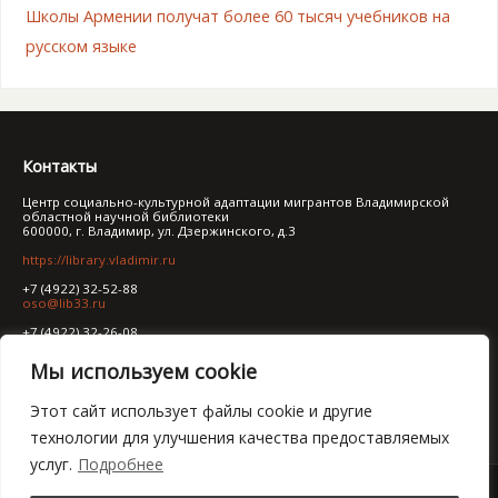
Школы Армении получат более 60 тысяч учебников на
русском языке
Контакты
Центр социально-культурной адаптации мигрантов Владимирской
областной научной библиотеки
600000, г. Владимир, ул. Дзержинского, д.3
https://library.vladimir.ru
+7 (4922) 32-52-88
oso@lib33.ru
+7 (4922) 32-26-08
ibo@lib33.ru
Мы используем cookie
Политика обработки персональных данных
Правила обработки персональных данных
Политика конфиденциальности
Этот сайт использует файлы cookie и другие
технологии для улучшения качества предоставляемых
услуг.
Подробнее