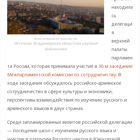
находила
сь
делегаци
я
Автор изображения:
Кудасова А.В.
верхней
Источник:
Владимирская областная научная
библиотека
палаты
парламен
та России, которая принимала участие в
36-м заседании
Межпарламентской комиссии по сотрудничеству
. В
ходе заседания обсуждалось российско-армянское
сотрудничество в сфере культуры и экономики,
перспективы взаимодействия по изучению русского и
армянского языков в двух странах.
Среди запланированных визитов российской делегации
— посещение школ с изучением русского языка и
участие в открытии Русского центра в Юношеской