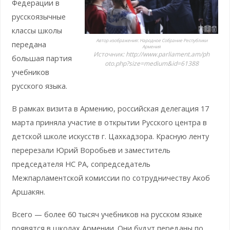
Федерации в
русскоязычные
классы школы
Автор изображения:
Народное Собрание Республики
передана
Армения
Источник:
http://www.parliament.am/ph
большая партия
oto.php?size=medium&id=61388
учебников
русского языка.
В рамках визита в Армению, российская делегация 17
марта приняла участие в открытии Русского центра в
детской школе искусств г. Цахкадзора. Красную ленту
перерезали Юрий Воробьев и заместитель
председателя НС РА, сопредседатель
Межпарламентской комиссии по сотрудничеству Акоб
Аршакян.
Всего — более 60 тысяч учебников на русском языке
появятся в школах Армении. Они будут переданы по