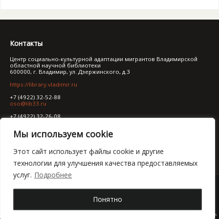
Контакты
Центр социально-культурной адаптации мигрантов Владимирской
областной научной библиотеки
600000, г. Владимир, ул. Дзержинского, д.3
https://library.vladimir.ru
+7 (4922) 32-52-88
oso@lib33.ru
+7 (4922) 32-26-08
ibo@lib33.ru
Мы используем cookie
Политика обработки персональных данных
Правила обработки персональных данных
Политика конфиденциальности
Этот сайт использует файлы cookie и другие
технологии для улучшения качества предоставляемых
услуг.
Подробнее
Все права защищены. ©
ГБУК "Владимирская областная
Понятно
научная библиотека"