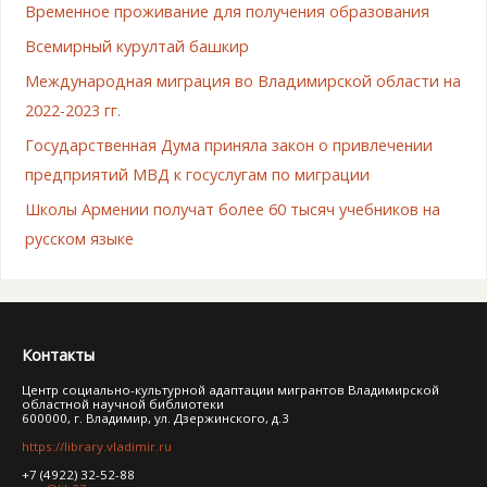
Временное проживание для получения образования
Всемирный курултай башкир
Международная миграция во Владимирской области на
2022-2023 гг.
Государственная Дума приняла закон о привлечении
предприятий МВД к госуслугам по миграции
Школы Армении получат более 60 тысяч учебников на
русском языке
Контакты
Центр социально-культурной адаптации мигрантов Владимирской
областной научной библиотеки
600000, г. Владимир, ул. Дзержинского, д.3
https://library.vladimir.ru
+7 (4922) 32-52-88