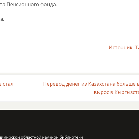
та Пенсионного фонда.
а.
Источник: 
 стал
Перевод денег из Казахстана больше 
вырос в Кыргызс
димирской областной научной библиотеки