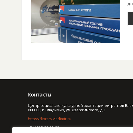
до
Контакты
Центр социально-культурной адаптации мигрантов Вла
600000, г. Владимир, ул. Дзержинского, д.3
https://library.vladimir.ru
+7 (4922) 32-52-88
oso@lib33.ru