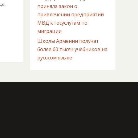
да.
приняла закон о
привлечении предприятий
МВД к госуслугам по
миграции
Школы Армении получат
более 60 тысяч учебников на
русском языке