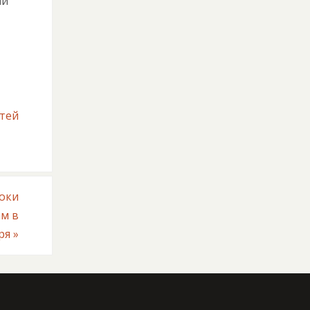
ий
тей
оки
ам в
бря
»