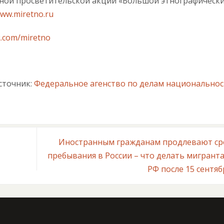
ой просветительской акции «Большой этнографическ
www.miretno.ru
k.com/miretno
сточник:
Федеральное агенство по делам национальнос
Иностранным гражданам продлевают ср
пребывания в России – что делать мигрант
РФ после 15 сентя