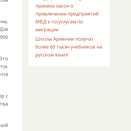
ком
приняла закон о
привлечении предприятий
ны,
МВД к госуслугам по
 Для
миграции
 900
Школы Армении получат
более 60 тысяч учебников на
русском языке
Это
тся.
тся
ор с
тва
ной