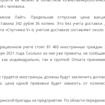
 Пройти ее можно в областном кожно-венерологичес
ей с человека.
ником Лайт». Предельная отпускная цена вакци
ставила 342 рубля 36 копеек. Это без учета доставки.
а «Спутника V» (с учетом доставки) составляет около
рационном учете стоят 81 465 иностранных граждан. 
я 2021 года. Сколько из них уже привиты, не сообщае
ак индивидуально, так и группой. Оплата принимае
 трудятся иностранцы, должны будут заключить догов
е, цена одной прививки будет зависеть от количес
инской бригады на предприятие. По области передвиж