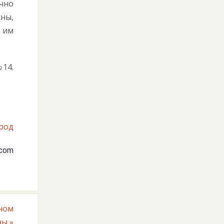
очно
жны,
о им
№14.
ород
.com
вном
ины
»