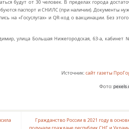
ться будут от 30 человек. В пределах города достат
ебуются паспорт и СНИЛС (при наличии). Документы ну
сь на «Госуслугах» и QR-код о вакцинации. Без этог
димир, улица Большая Нижегородская, 63‑а, кабинет 
Источник:
сайт газеты ПроГ
Фото:
pexels
ысила
Гражданство России в 2021 году в осно
получали граждане республик СНГ и Укра